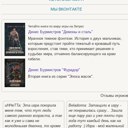
МЫ ВКОНТАКТЕ
Читайте книги по миру игры на Литрес
Денис Бурмистров "Демоны и сталь"
Мрачное темное фэнтези. История о двух мальчиках,
которым предстоит пройти тяжелый и кровавый путь
взросления, став теми, кто принимает решения о
судьбах мира, отчаянно балансирующего на краю
гибели.
Денис Бурмистров "Фурадор"
Вторая книга из серии "Эпоха масок".
Отзывы игроко
uHHeTTa: Эта игра покорила
Beladonna: Затащили в игру -
меня тем, что тут люди
не понравилась сразу... Зашла
самого разного возраста, а так
еще пару раз и уже почти три
как я уже и сама не
года тут каждый день как на
молоденькая девочка, то кроме
работу :) Игра - мой маленький